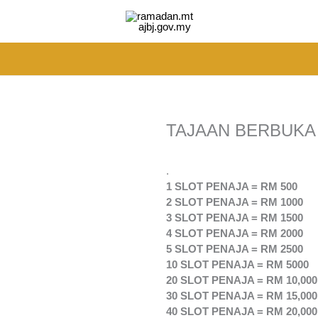
TAJAAN BERBUKA
.
1 SLOT PENAJA = RM 500
2 SLOT PENAJA = RM 1000
3 SLOT PENAJA = RM 1500
4 SLOT PENAJA = RM 2000
5 SLOT PENAJA = RM 2500
10 SLOT PENAJA = RM 5000
20 SLOT PENAJA = RM 10,000
30 SLOT PENAJA = RM 15,000
40 SLOT PENAJA = RM 20,000