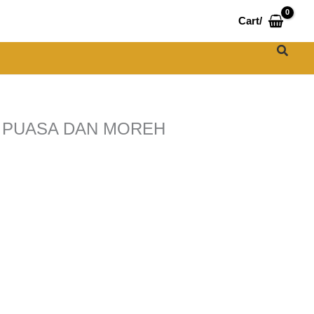
Cart/
Searc
 PUASA DAN MOREH