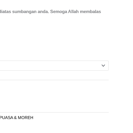
 diatas sumbangan anda. Semoga Allah membalas
PUASA & MOREH