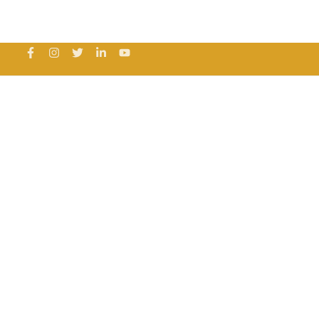
Skip
to
content